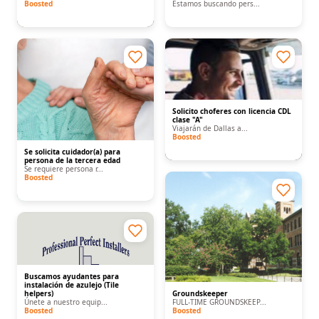
Boosted
Estamos buscando pers...
Solicito choferes con licencia CDL
clase "A"
Viajarán de Dallas a...
Boosted
Se solicita cuidador(a) para
persona de la tercera edad
Se requiere persona r...
Boosted
Buscamos ayudantes para
instalación de azulejo (Tile
helpers)
Groundskeeper
Únete a nuestro equip...
FULL-TIME GROUNDSKEEP...
Boosted
Boosted