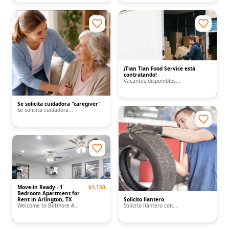
¡Tian Tian Food Service está
contratando!
Vacantes disponibles...
Se solicita cuidadora "caregiver"
Se solicita cuidadora...
Move-in Ready - 1
$1,150
Bedroom Apartment for
Rent in Arlington, TX
Solicito llantero
Welcome to Biltmore A...
Solicito llantero con...