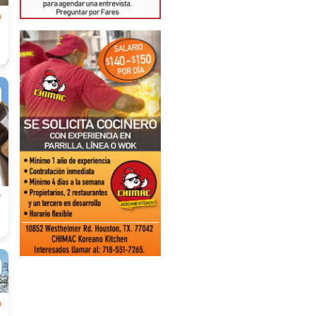
0
W
0