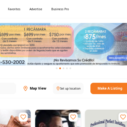
Favorites
Advertise
Business Pro
Map View
Make A Listing
Set up location