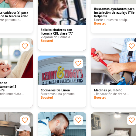
Buscamos ayudantes para
ita cuidador(a) para
instalación de azulejo (Tile
de la tercera edad
helpers)
re persona r...
Únete a nuestro equip...
Boosted
Solicito choferes con
licencia CDL clase "A"
Viajarán de Dallas a...
Boosted
tando
tamente! 3
r's
Cocineros De Linea
Medinas plumbing
ndo inmediata...
Buscamos una persona...
- Reparación de drena...
Boosted
Boosted