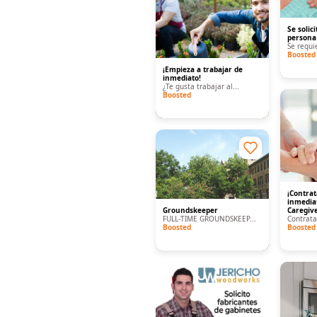
Se solic
persona 
Se requie
Boosted
¡Empieza a trabajar de
inmediato!
¿Te gusta trabajar al...
Boosted
¡Contra
inmedia
Groundskeeper
Caregive
FULL-TIME GROUNDSKEEP...
Contrata
Boosted
Boosted