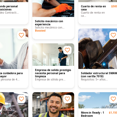
ando personal
Cuarto de renta en
$50
osiciones
casa
dez Contracti...
Cuarto de renta en
ca...
Solicito mecánico con
experiencia
Solicito mecánico con...
Boosted
Empresa de solido prestigio
ita cuidadora para
necesita personal para
Soldador estructural SMA
mayor
limpieza
(con varilla 7018)
 persona de 4...
Empresa de sólido pre...
Requisitos: 5+ años...
Move-in Ready - 1
$1,15
Bedroom