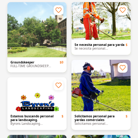
Se necesita personal para yarda
$
Se necesita personal...
Groundskeeper
$0
FULL-TIME GROUNDSKEEP...
Estamos buscando personal
$
Solicitamos personal para
$
para landscaping.
yardas comerciales
Byrons Landscaping...
Solicitamos personal...