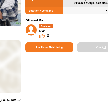
8:00am a 4:00pm, solo días
Location / Company
H
Offered By
Business
DW
0
Ask About This Listing
Chat
 in order to