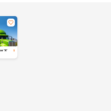
se "A"
$