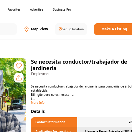
Favorites
Advertise
Business Pro
Map View
Make A Listing
Set up location
Se necesita conductor/trabajador de
jardineria
Employment
Se necesita conductor/trabajador de jardinería para compañía de árbo
establecida.
Bilingüe pero no es necesario.
L...
More Info
Details
Contact information
2
Application Instructions
Llamar a Roger Estrada al 281-