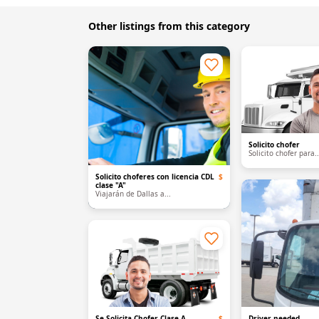
Other listings from this category
Solicito chofer
Solicito chofer para..
Solicito choferes con licencia CDL
$
clase "A"
Viajarán de Dallas a...
Se Solicita Chofer Clase A
$
Driver needed