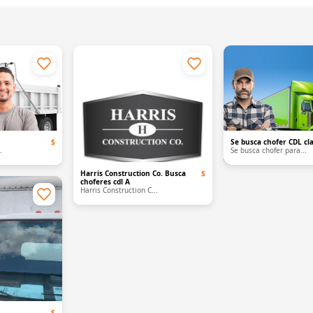
$
Se busca chofer CDL cla
.
Se busca chofer para...
Harris Construction Co. Busca
$
choferes cdl A
Harris Construction C...
$