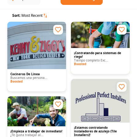
Sort:
Most Recent
¡Contratando para sistemas de
riego!
Tiempo completo Exc...
Boosted
Cocineros De Linea
Buscamos una persona...
Boosted
¡Estamos contratando
¡Empieza a trabajar de inmediato!
instaladores de azulejo (Tile
¿Te gusta trabajar al...
Installers)!