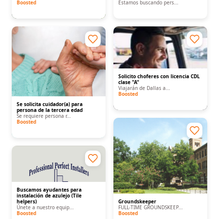
Boosted
Estamos buscando pers...
Solicito choferes con licencia CDL
clase "A"
Viajarán de Dallas a...
Boosted
Se solicita cuidador(a) para
persona de la tercera edad
Se requiere persona r...
Boosted
Buscamos ayudantes para
instalación de azulejo (Tile
helpers)
Groundskeeper
Únete a nuestro equip...
FULL-TIME GROUNDSKEEP...
Boosted
Boosted