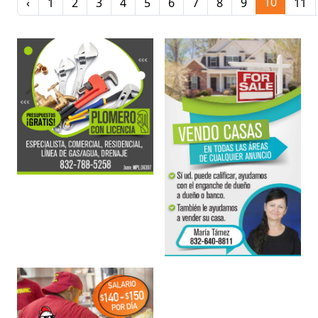
10
‹
1
2
3
4
5
6
7
8
9
11