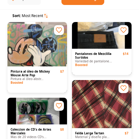
Sort:
Most Recent
Pantalones de Mezclilla
$14
Surtidos
Variedad de pantalone...
Boosted
Pintura al óleo de Mickey
$7
Mouse Arte Pop
Pintura al óleo abstr...
Boosted
Coleccion de CD's de Artes
$8
Marciales
Falda Larga Tartan
$7
Mas de 20 videos CD's...
Material y diseño pla...