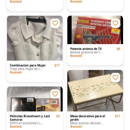
Boosted
Boosted
Potente antena de TV
$9
Antena giratoria de T...
Boosted
Combinacion para Mujer
$11
Traje para mujer de c...
Boosted
Películas Braveheart y Last
$5
Mesa decorativa para el
$11
Samurai
jardín
DVD'S en excelentes c...
Mesa auxiliar decorat...
Boosted
Boosted