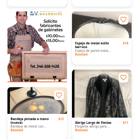
Espejo de metal estilo
$18
barroco
Espejo de pared ovala...
Boosted
Bandeja pintada a mano
$12
(nueva)
Abrigo Largo de Fiestas
$11
Bandeja de metal con...
Elegante abrigo para...
Boosted
Boosted