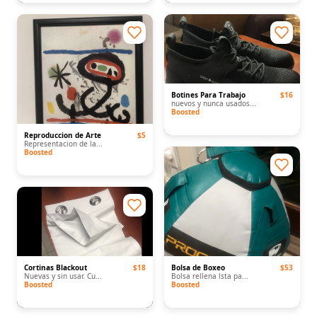
Botines Para Trabajo
$16
nuevos y nunca usados...
Boosted
Reproduccion de Arte
$5
Representacion de la...
Boosted
Cortinas Blackout
$18
Bolsa de Boxeo
$53
Nuevas y sin usar. Cu...
Bolsa rellena lsta pa...
Boosted
Boosted