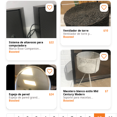
Ventilador de torre
$10
Ventilador de torre p...
Boosted
Sistema de altavoces para
$22
computadora
Marca Bose Companion...
Boosted
Macetero blanco estilo Mid
$7
Espejo de pared
$24
Century Modern
Espejo de pared grand...
Soporte para macetas...
Boosted
Boosted